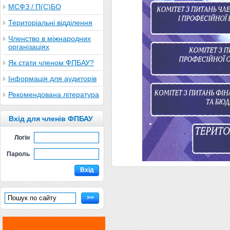
МСФЗ / П(С)БО
Територіальні відділення
Членство в міжнародних
організаціях
Як стати членом ФПБАУ?
Інформація для аудиторів
Рекомендована література
Вхід для членів ФПБАУ
Логін
Пароль
Вхід
>>