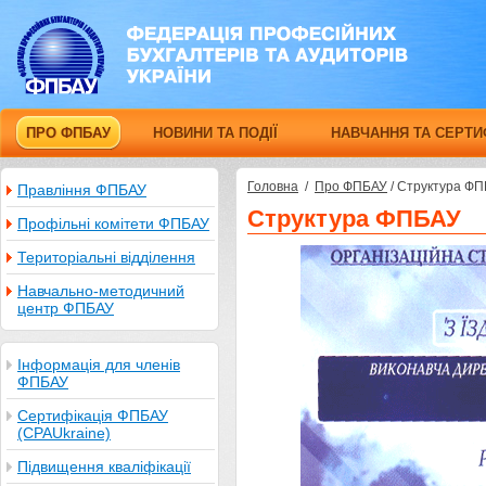
ПРО ФПБАУ
НОВИНИ ТА ПОДІЇ
НАВЧАННЯ ТА СЕРТИ
Головна
/
Про ФПБАУ
/
Структура Ф
Правління ФПБАУ
Структура ФПБАУ
Профільні комітети ФПБАУ
Територіальні відділення
Навчально-методичний
центр ФПБАУ
Інформація для членів
ФПБАУ
Сертифікація ФПБАУ
(CPAUkraine)
Підвищення кваліфікації