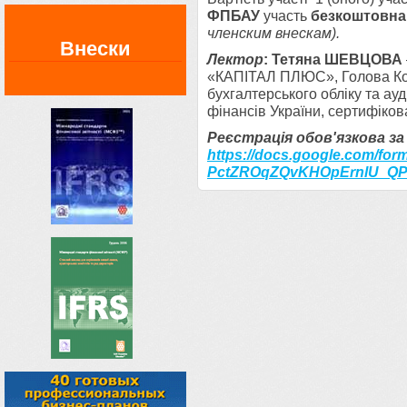
ФПБАУ
участь
безкоштовна
членским внескам)
.
Внески
Лектор
:
Тетяна ШЕВЦОВА
«КАПІТАЛ ПЛЮС», Голова Ком
бухгалтерського обліку та ау
фінансів України, сертифіков
Реєстрація обов'язкова за
https://docs.google.com/for
PctZROqZQvKHOpErnlU_
QP