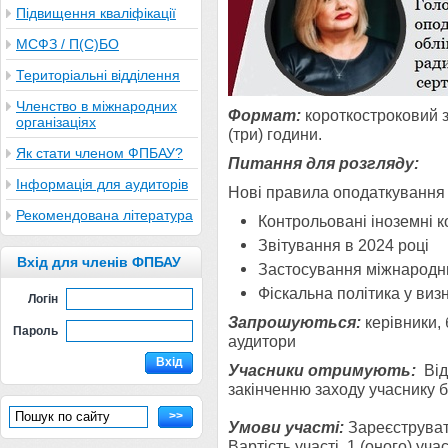
Підвищення кваліфікації
МСФЗ / П(С)БО
Територіальні відділення
Членство в міжнародних
Формат:
короткостроковий з
організаціях
(три) години.
Як стати членом ФПБАУ?
Питання для розгляду:
Інформація для аудиторів
Нові правила оподаткування
Рекомендована література
Контрольовані іноземні к
Звітування в 2024 році
Вхід для членів ФПБАУ
Застосування міжнародн
Фіскальна політика у ви
Логін
Запрошуються
:
керівники,
Пароль
аудитори
Вхід
Учасники отримують:
Від
закінченню заходу учаснику б
>>
Умови участі:
Зареєструват
Вартість участі 1 (оного) уча