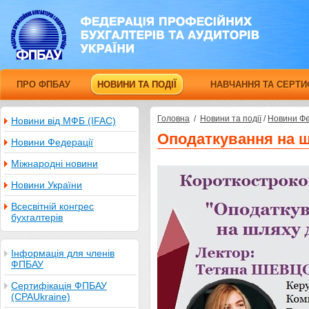
ПРО ФПБАУ
НОВИНИ ТА ПОДІЇ
НАВЧАННЯ ТА СЕРТИ
Головна
/
Новини та події
/
Новини Фе
Новини від МФБ (IFAC)
Оподаткування на 
Новини Федерації
Міжнародні новини
Новини України
Всесвітній конгрес
бухгалтерів
Інформація для членів
ФПБАУ
Сертифікація ФПБАУ
(CPAUkraine)