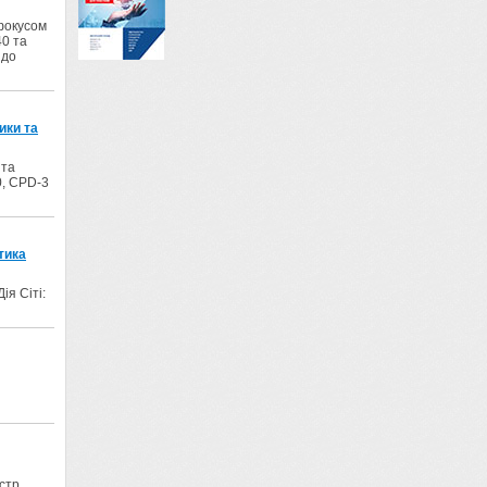
 фокусом
40 та
 до
ики та
 та
0, CPD-3
тика
ія Сіті:
стр.