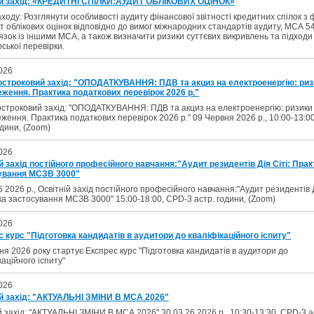
ій захід: «КРЕДИТНІ СПІЛКИ:АУДИТ ОБЛІКОВИХ ОЦІНОК»
ходу: Розглянути особливості аудиту фінансової звітності кредитних спілок з
т облікових оцінок відповідно до вимог міжнародних стандартів аудиту, МСА 5
'язок із іншими МСА, а також визначити ризики суттєвих викривлень та підходи
ської перевірки.
026
остроковий захід: "ОПОДАТКУВАННЯ: ПДВ та акциз на електроенергію: риз
еження. Практика податкових перевірок 2026 р."
строковий захід: "ОПОДАТКУВАННЯ: ПДВ та акциз на електроенергію: ризики
ження. Практика податкових перевірок 2026 р." 09 Червня 2026 р., 10:00-13:0
одини, (Zoom)
026
й захід постійного професійного навчання:"Аудит резидентів Дія Сіті: Прак
ування МСЗВ 3000"
6 2026 р., Освітній захід постійного професійного навчання:"Аудит резидентів Д
а застосування МСЗВ 3000" 15:00-18:00, CPD-3 астр. години, (Zoom)
026
 курс "Підготовка кандидатів в аудитори до кваліфікаційного іспиту"
ня 2026 року стартує Експрес курс "Підготовка кандидатів в аудитори до
каційного іспиту"
026
ій захід: "АКТУАЛЬНІ ЗМІНИ В МСА 2026"
й захід: "АКТУАЛЬНІ ЗМІНИ В МСА 2026" 30.03.26 2026 р., 10:30-13:30, CPD-3 а