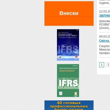
години,
12.03.2
Внески
ЗВІТНІ
Шановні
РОЗВИТК
(Zoom),
09.03.2
Світла
Скорбо
Миколай
професо
1
2