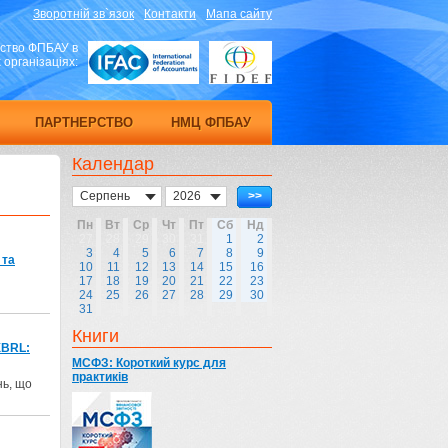
Зворотній зв`язок
Контакти
Мапа сайту
ство ФПБАУ в
організаціях:
ПАРТНЕРСТВО
НМЦ ФПБАУ
Календар
Серпень
2026
>>
Пн
Вт
Ср
Чт
Пт
Сб
Нд
27
28
29
30
31
1
2
3
4
5
6
7
8
9
 та
10
11
12
13
14
15
16
17
18
19
20
21
22
23
24
25
26
27
28
29
30
31
1
2
3
4
5
6
Книги
ХBRL:
МСФЗ: Короткий курс для
практиків
нь, що