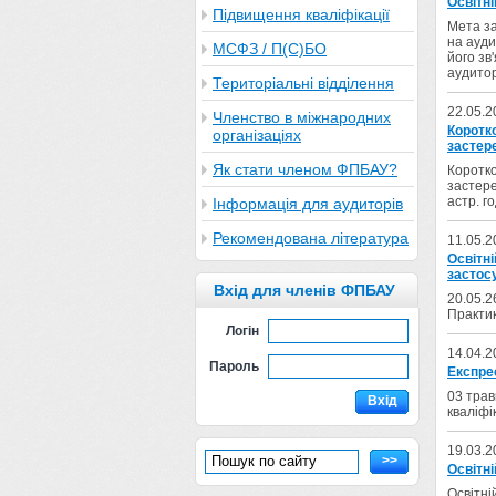
Освітн
Підвищення кваліфікації
Мета за
на ауди
МСФЗ / П(С)БО
його зв
аудитор
Територіальні відділення
22.05.2
Членство в міжнародних
Коротк
організаціях
застер
Як стати членом ФПБАУ?
Коротко
застере
астр. г
Інформація для аудиторів
Рекомендована література
11.05.2
Освітні
застос
Вхід для членів ФПБАУ
20.05.2
Практик
Логін
14.04.2
Пароль
Експрес
03 трав
Вхід
кваліфі
19.03.2
>>
Освітн
Освітні