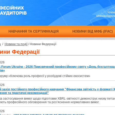
Член
міжнародних 
НАВЧАННЯ ТА СЕРТИФІКАЦІЯ
НОВИНИ ВІД МФБ (IFAC)
а
/
Новини та події
/
Новини Федерації
ини Федерації
026
S Forum Ukraine - 2026 Присвячений професійному святу «День бухгалтера
ра»
руму:«Ключова роль професії у розбудові стійких екосистем»
026
й захід постійного професійного навчання "Фінансова звітність у форматі 
ення та практичні рекомендації"
а застосування вимог щодо підготовки XBRL-звітності демонструє низку пита
ють професійного обговорення та роз’яснення нормативних вимог.
026