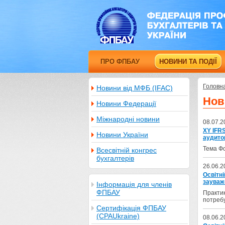
ПРО ФПБАУ
НОВИНИ ТА ПОДІЇ
Головн
Новини від МФБ (IFAC)
Нов
Новини Федерації
Міжнародні новини
08.07.2
XY IFR
Новини України
аудито
Тема Фо
Всесвітній конгрес
бухгалтерів
26.06.2
Освітні
зауваж
Інформація для членів
ФПБАУ
Практик
потребу
Сертифікація ФПБАУ
(CPAUkraine)
08.06.2