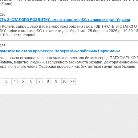
 (Zoom)
026
СТЬ ЗІ СТАЛОГО РОЗВИТКУ: зміни в політиці ЄС та виклики для України
 Колеги, запрошуємо Вас на короткостроковий захід «ЗВІТНІСТЬ ЗІ СТАЛОГО
У: зміни в політиці ЄС та виклики для України» 25 березня 2026 р., 10:30-13
 CPD- 3 астр. години
026
 пам’ять: не стало професора Валерія Миколайовича Пархоменка
тна новина страшна, несправедлива перестало битися серце ПАРХОМЕНКО 
овича, видатної людини, заслуженого економіста України, доктора економічни
ра, почесного члена Федерації професійних бухгалтерів і аудиторів України.
3
4
5
6
7
8
9
10
>>