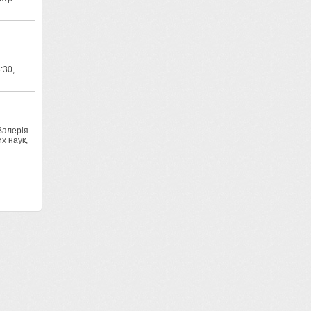
:30,
Валерія
х наук,