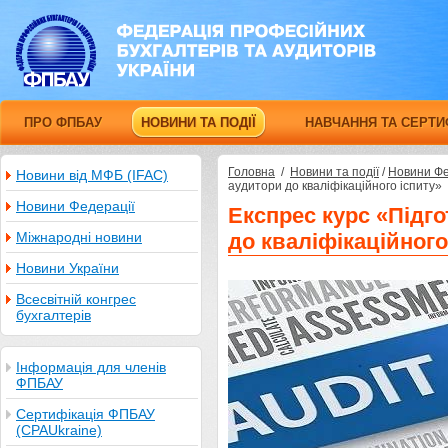
ПРО ФПБАУ
НОВИНИ ТА ПОДІЇ
НАВЧАННЯ ТА СЕРТИ
Головна
/
Новини та події
/
Новини Фе
Новини від МФБ (IFAC)
аудитори до кваліфікаційного іспиту»
Новини Федерації
Експрес курс «Підг
Міжнародні новини
до кваліфікаційного
Новини України
Всесвітній конгрес
бухгалтерів
Інформація для членів
ФПБАУ
Сертифікація ФПБАУ
(CPAUkraine)