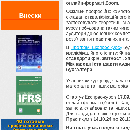
онлайн-форматі
Zoom.
Оскільки професійна компете
Внески
складання кваліфікаційного і
застосовувати теоретичні зна
курсу побудована таким чино
аудитори до основних компете
розв'язання практичних пита
В
Програмі Експрес курсу
буд
кваліфікаційного іспиту:
Фіна
стандарти фін. звітності, 
Міжнародні стандарти ауди
бухгалтера.
Учасникам курсу буде надано 
матерiалiв та iнших матеріалі
Стартує Експрес-курс з
17.09
онлайн форматі (Zoom). Канд
записів, слайдових та інших м
Для кандидатів, які готують
Практикум з
14.10.24 по 28.1
Вартість участі одного кан