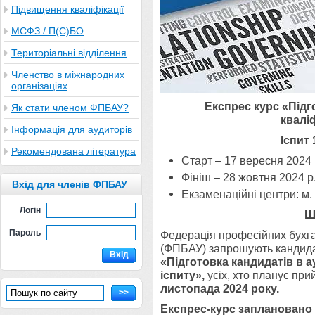
Підвищення кваліфікації
МСФЗ / П(С)БО
Територіальні відділення
Членство в міжнародних
організаціях
Експрес курс
«Підг
Як стати членом ФПБАУ?
квалі
Інформація для аудиторів
Іспит 
Рекомендована література
Старт – 17 вересня 2024 
Фініш – 28 жовтня 2024 р
Вхід для членів ФПБАУ
Екзаменаційні центри: м. 
Логін
Ш
Пароль
Федерація професійних бухга
(ФПБАУ) запрошують кандида
Вхід
«Підготовка кандидатів в а
іспиту»,
усіх, хто планує при
листопада 2024 року.
>>
Експрес-курс заплановано 