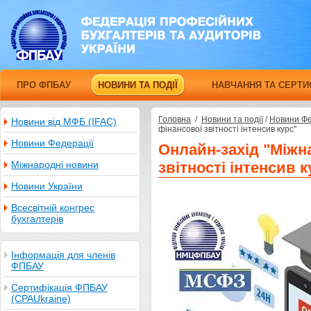
ПРО ФПБАУ
НОВИНИ ТА ПОДІЇ
НАВЧАННЯ ТА СЕРТИ
Головна
/
Новини та події
/
Новини Фе
Новини від МФБ (IFAC)
фінансової звітності інтенсив курс"
Новини Федерації
Онлайн-захід "Міжн
Міжнародні новини
звітності інтенсив к
Новини України
Всесвітній конгрес
бухгалтерів
Інформація для членів
ФПБАУ
Сертифікація ФПБАУ
(CPAUkraine)