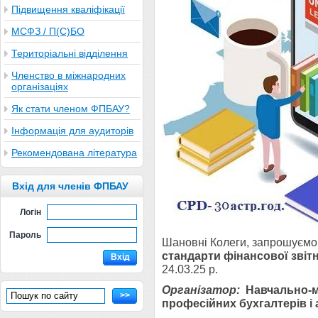
Підвищення кваліфікації
МСФЗ / П(С)БО
Територіальні відділення
Членство в міжнародних
організаціях
Як стати членом ФПБАУ?
Інформація для аудиторів
Рекомендована література
Вхід для членів ФПБАУ
Логін
Пароль
Шановні Колеги, запрошуємо 
стандарти фінансової звітн
Вхід
24.03.25 р.
Організатор:
Навчально-
м
>>
професійних бухгалтерів і