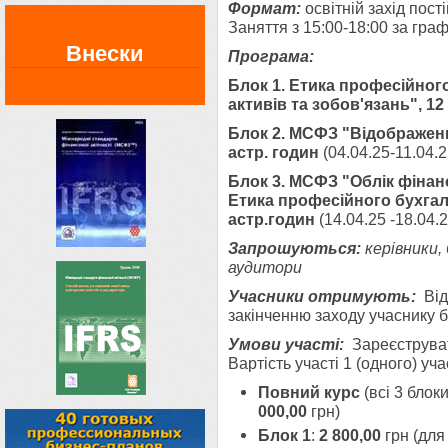
Формат:
освітній захід
пост
Заняття з 15:00-18:00 за граф
Внески
Програма:
Блок 1. Етика професійного
активів та зобов'язань", 1
Блок 2. МСФЗ "В
ідображенн
астр. годин
(04.04.25-11.04.2
Блок 3
.
МСФЗ "Облік фінансо
Етика професійного бухгалт
астр.годин
(14.04.25 -18.04.
2
Запрошуються
:
керівники,
аудитори
Учасники отримують:
Від
закінченню заходу учаснику б
Умови участі:
Зареєструват
Вартість участі 1
Повний курс
(всі 3 блок
000,00
грн
Блок 1
:
2 800,00
грн (для