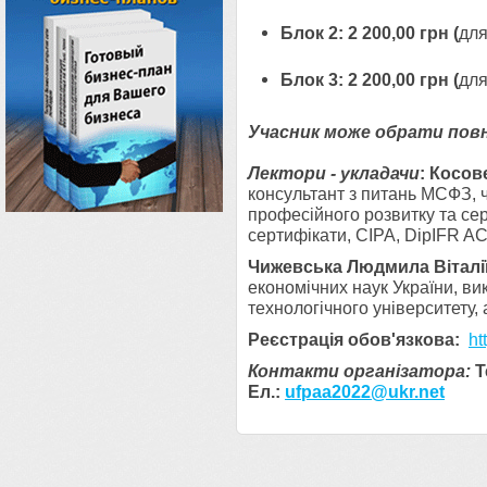
Блок 2: 2 200,00 грн (
дл
Блок 3: 2 200,00 грн (
для
Учасник може обрати повни
Лектори - укладачи
: Косо
консультант з питань МСФЗ, 
професійного розвитку та сер
сертифікати, СІРА, DipIFR 
Чижевська Людмила Віталі
економічних наук України, в
технологічного університету,
Реєстрація обов'язкова:
ht
Контакти організатора:
Т
Ел.:
ufpaa2022@ukr.net