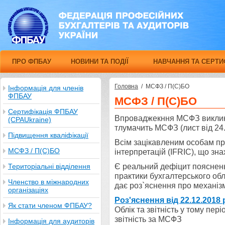
ПРО ФПБАУ
НОВИНИ ТА ПОДІЇ
НАВЧАННЯ ТА СЕРТИ
Головна
/
МСФЗ / П(С)БО
Інформація для членів
ФПБАУ
МСФЗ / П(С)БО
Сертифікація ФПБАУ
Впроваджекння МСФЗ виклика
(CPAUkraine)
тлумачить МСФЗ (лист від 24
Підвищення кваліфікації
Всім зацікавленим особам пр
МСФЗ / П(С)БО
інтерпретацій (IFRIC), що зна
Є реальний дефіцит пояснень
Територіальні відділення
практики бухгалтерського обл
Членство в міжнародних
дає роз`яснення про механіз
організаціях
Роз'яснення від 22.12.2018 
Як стати членом ФПБАУ?
Облік та звітність у тому пер
звітність за МСФЗ
Інформація для аудиторів