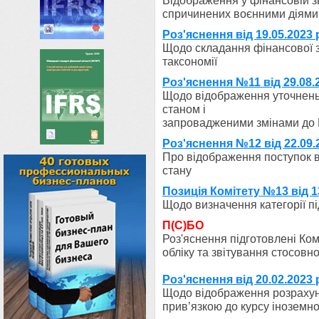
Відображення у фінансовій зв
спричинених воєнними діями
Роз'яснення від 19.05.2023
Щодо складання фінансової з
таксономії
Роз'яснення №11 від 29.08.2
Щодо відображення уточнень 
станом і
запровадженими змінами до
Роз'яснення №12 від 22.09.
Про відображення поступок в
стану
Позиція Комітету №13 від 13
Щодо визначення категорії п
П(С)БО
Роз'яснення підготовлені Ко
обліку та звітування стосовн
Роз'яснення від 20.02.2023 
Щодо відображення розрахунк
прив’язкою до курсу іноземно