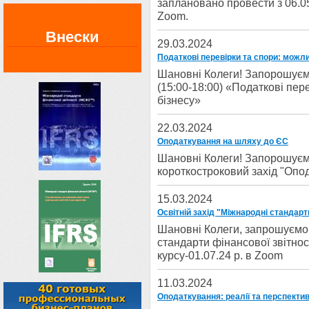
заплановано провести з 06.05
Zoom.
Внески
29.03.2024
Податкові перевірки та спори: можли
Шановні Колеги! Запорошуємо
(15:00-18:00) «Податкові пер
бізнесу»
22.03.2024
Оподаткування на шляху до ЄС
Шановні Колеги! Запорошуємо 
короткостроковий захід "Опо
15.03.2024
Освітній захід "Міжнародні стандарти
Шановні Колеги, запрошуємо 
стандарти фінансової звітност
курсу-01.07.24 р. в Zoom
11.03.2024
Оподаткування: реалії та перспекти