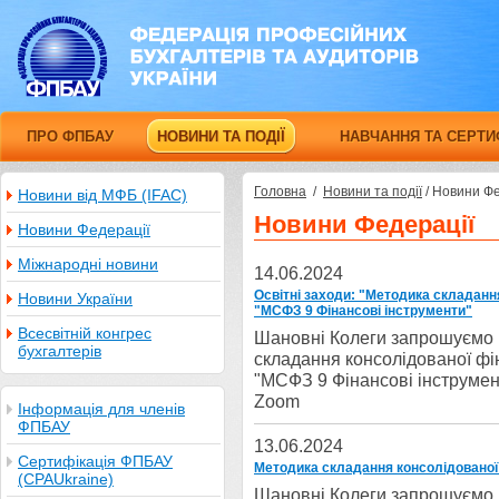
ПРО ФПБАУ
НОВИНИ ТА ПОДІЇ
НАВЧАННЯ ТА СЕРТИ
Головна
/
Новини та події
/
Новини Фе
Новини від МФБ (IFAC)
Новини Федерації
Новини Федерації
Міжнародні новини
14.06.2024
Освітні заходи: "Методика складання
Новини України
"МСФЗ 9 Фінансові інструменти"
Всесвітній конгрес
Шановні Колеги запрошуємо Ва
бухгалтерів
складання консолідованої фін
"МСФЗ 9 Фінансові інс
Zoom
Інформація для членів
ФПБАУ
13.06.2024
Сертифікація ФПБАУ
Методика складання консолідованої 
(CPAUkraine)
Шановні Колеги запрошуємо Ва