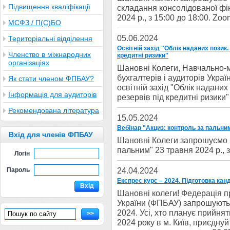
Підвищення кваліфікації
складання консолідованої фі
2024 р., з 15:00 до 18:00. Zoo
МСФЗ / П(С)БО
05.06.2024
Територіальні відділення
Освітній захід "Облік наданих пози
Членство в міжнародних
кредитні ризики"
організаціях
Шановні Колеги, Навчально-
бухгалтерів і аудиторів Укр
Як стати членом ФПБАУ?
освітній захід "Облік надан
Інформація для аудиторів
резервів під кредитні ризики" 
Рекомендована література
15.05.2024
Вебінар "Акциз: контроль за пальни
Вхід для членів ФПБАУ
Шановні Колеги запрошуємо В
пальним" 23 травня 2024 р., з
Логін
24.04.2024
Пароль
Експрес курс – 2024. Підготовка кан
Вхід
Шановні колеги! Федерація п
України (ФПБАУ) запрошують 
2024. Усі, хто планує прийнят
>>
2024 року в м. Київ, приєдну