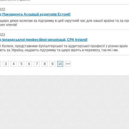
022
д Президента Асоціації аудиторів Естонії!
иро дякує колегам за підтримку в цей скрутний час для нашої країни та за пр
их членів!
022
д Ірландськлої професійної організації, CPA Ireland!
 Колеги, представники бухгалтерської та аудиторської професії з різних країн
ють за Україну, надають підтримку та щиро вірять в перемогу, так як і ми.
3
4
5
6
7
8
9
10
>>