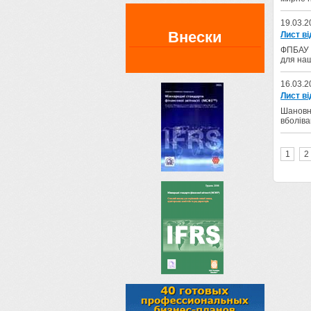
19.03.2
Внески
Лист ві
ФПБАУ щ
для наш
16.03.2
Лист ві
Шановні
вболіва
1
2