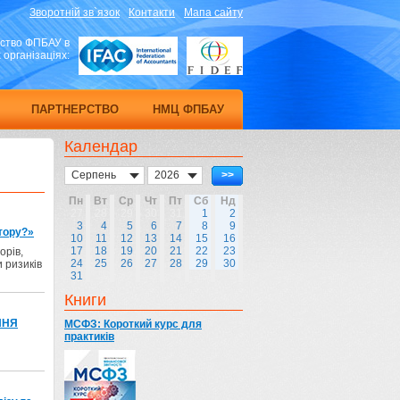
Зворотній зв`язок
Контакти
Мапа сайту
ство ФПБАУ в
організаціях:
ПАРТНЕРСТВО
НМЦ ФПБАУ
Календар
Серпень
2026
>>
Пн
Вт
Ср
Чт
Пт
Сб
Нд
27
28
29
30
31
1
2
3
4
5
6
7
8
9
итору?»
10
11
12
13
14
15
16
17
18
19
20
21
22
23
орів,
24
25
26
27
28
29
30
и ризиків
31
1
2
3
4
5
6
Книги
ННЯ
МСФЗ: Короткий курс для
практиків