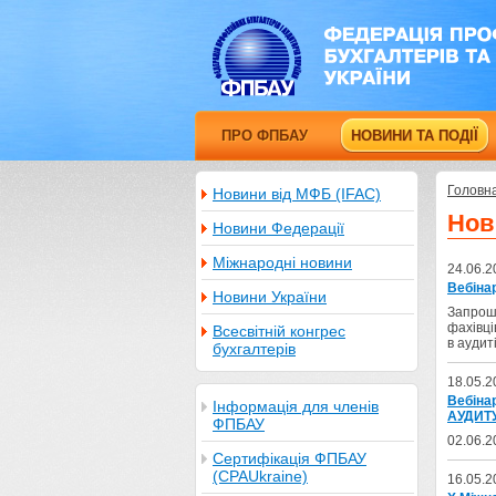
ПРО ФПБАУ
НОВИНИ ТА ПОДІЇ
Головн
Новини від МФБ (IFAC)
Нов
Новини Федерації
Міжнародні новини
24.06.2
Вебінар
Новини України
Запрошу
фахівці
Всесвітній конгрес
в аудиті
бухгалтерів
18.05.2
Вебін
Інформація для членів
АУДИТУ
ФПБАУ
02.06.2
Сертифікація ФПБАУ
(CPAUkraine)
16.05.2