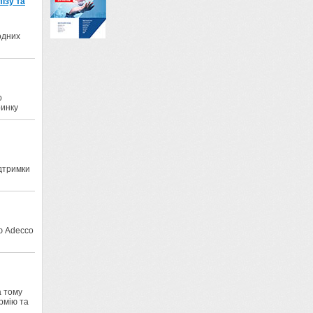
ізу та
одних
о
ринку
дтримки
ю Adecco
а тому
рмію та