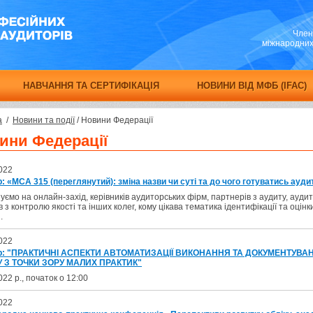
Член
міжнародних 
НАВЧАННЯ ТА СЕРТИФІКАЦІЯ
НОВИНИ ВІД МФБ (IFAC)
а
/
Новини та події
/
Новини Федерації
ини Федерації
022
: «МСА 315 (переглянутий): зміна назви чи суті та до чого готуватись ауд
ємо на онлайн-захід, керівників аудиторських фірм, партнерів з аудиту, аудит
в з контролю якості та інших колег, кому цікава тематика ідентифікації та оцінк
.
022
ар: "ПРАКТИЧНІ АСПЕКТИ АВТОМАТИЗАЦІЇ ВИКОНАННЯ ТА ДОКУМЕНТУВА
 З ТОЧКИ ЗОРУ МАЛИХ ПРАКТИК"
022 р., початок о 12:00
022