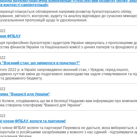
ародна науково-практична конференція «Перспективи розвитку обліку, анал
в контексті євроінтеграції»
еренції планується обговорення напрямів розвитку бухгалтерського обліку,
ування, звітності, контролю, аудиту та аналізу відповідно до сучасних міжнар
 узагальнення пропозицій щодо їх удосконалення.
022
ення ФПБАУ
ія професійних бухгалтерів і аудиторів України звернулась з пропозиціями д
рства фінансів України та Національної комісії з цінних паперів та фондового 
022
р "Воєнний стан: що змінилося в податках?"
того 2022 р. в Україні запроваджено воєнний стан, і Урядом, серед іншого,
джено суттєві зміни до податкового законодавства задля стимулювання та пі
 та державного бюджету.
022
рма "Вакансії для України"
 Колеги, сподіваємось що ви в безпеці! Надаємо вам інформацію про компані
яка створила платформу "Вакансіі для України".
022
і члени ФПБАУ, колеги та партнери!
 члени ФПБАУ, колеги та партнери! Перемога не дається, вона виборюється, 
оротьби із російськими загарбниками у кожного з нас єдиний - підтримувати а
аселення України.