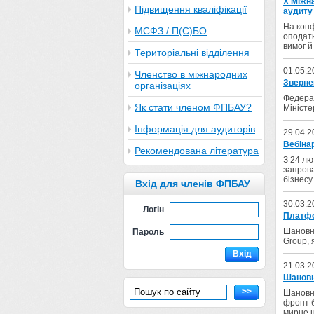
Х Міжн
Підвищення кваліфікації
аудиту 
На конф
МСФЗ / П(С)БО
оподатк
вимог й
Територіальні відділення
01.05.2
Членство в міжнародних
Зверн
організаціях
Федерац
Як стати членом ФПБАУ?
Міністе
Інформація для аудиторів
29.04.2
Вебіна
Рекомендована література
З 24 лю
запрова
бізнесу
Вхід для членів ФПБАУ
30.03.2
Логін
Платфо
Шановні
Пароль
Group, 
Вхід
21.03.2
Шановн
>>
Шановні
фронт б
мирне н