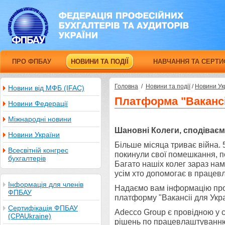
ПРО ФПБАУ
НОВИНИ ТА ПОДІЇ
НАВЧАННЯ ТА СЕРТИ
Головна
/
Новини та події
/
Новини Ук
Новини від МФБ (IFAC)
Платформа "Вакансі
Новини Федерації
Міжнародні новини
Шановні Колеги, сподіваєм
Новини України
Більше місяца триває війна. 
Всесвітній конгрес
покинули свої помешкання, по
бухгалтерів
Багато нашіх колег зараз нам
усім хто допомогає в працевл
Інформація для членів
Надаємо вам інформацію про
ФПБАУ
платформу "Вакансіі для Укра
Сертифікація ФПБАУ
Adecco Group є провідною у с
(CPAUkraine)
рішень по працевлаштуванн