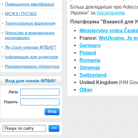
Підвищення кваліфікації
Більш докладніше про Adecco
України" за
посиланням
МСФЗ / П(С)БО
Платформа "Вакансії для Ук
Територіальні відділення
Ministerstvo vnitra Česk
Членство в міжнародних
організаціях
France:
WeUkraine
,
Je m
Germany
Як стати членом ФПБАУ?
Poland
Інформація для аудиторів
Romania
Рекомендована література
Slovenia
Switzerland
Вхід для членів ФПБАУ
United Kingdom
(HM Gov
Other
Логін
Пароль
Вхід
>>