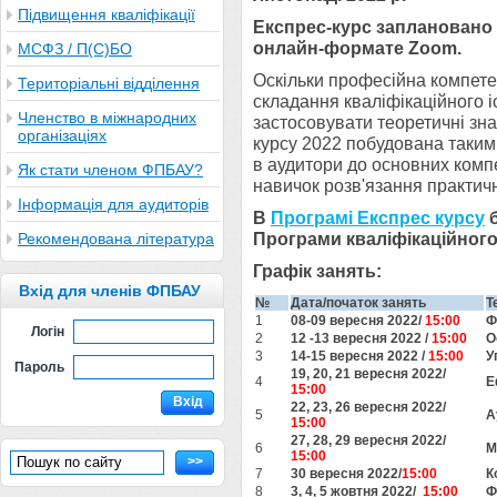
Підвищення кваліфікації
Експрес-курс
заплановано 
онлайн-формате
Zoom.
МСФЗ / П(С)БО
Оскільки професійна компете
Територіальні відділення
складання кваліфікаційного і
Членство в міжнародних
застосовувати теоретичні зна
організаціях
курсу 2022 побудована таким
в аудитори до основних компе
Як стати членом ФПБАУ?
навичок розв'язання практич
Інформація для аудиторів
В
Програмі Експрес курсу
Програми кваліфікаційного 
Рекомендована література
Графік за
Вхід для членів ФПБАУ
№
Дата/початок занять
Т
1
08-09 вересня 2022/
15:00
Ф
Логін
2
12 -13 вересня 2022 /
15:00
О
3
14-15 вересня 2022 /
15:00
У
Пароль
19, 20, 21 вересня 2022/
4
Е
15:00
Вхід
22, 23, 26 вересня 2022/
5
А
15:00
27, 28, 29 вересня 2022/
6
М
15:00
>>
7
30 вересня 2022/
15:00
К
8
3, 4, 5 жовтня 2022/
15:00
Ф