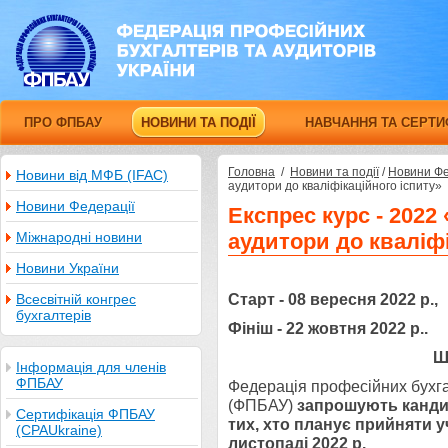
ПРО ФПБАУ
НОВИНИ ТА ПОДІЇ
НАВЧАННЯ ТА СЕРТИ
Головна
/
Новини та події
/
Новини Фе
Новини від МФБ (IFAC)
аудитори до кваліфікаційного іспиту»
Новини Федерації
Експрес курс - 2022
Міжнародні новини
аудитори до кваліфі
Новини України
Старт - 08 вересня 2022 р.,
Всесвітній конгрес
бухгалтерів
Фініш - 22 жовтня 2022 р..
Ш
Інформація для членів
ФПБАУ
Федерація професійних бухга
(ФПБАУ)
запрошують кандид
Сертифікація ФПБАУ
тих, хто планує прийняти у
(CPAUkraine)
листопаді 2022 р.