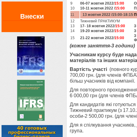
9
06-07 жовтня 2022/
15:00
О
10
10-11 жовтня 2022 /
15:00
П
Внески
11
13 жовтня 2022 /
15:00-18:15
П
12
Тижневий ПРАКТИКУМ
13
17- 18 жовтня 2022
/
15:00
З
14
19-20 жовтня 2022
/
15:00
З
З
15
21-22 жовтня 2022
/
15:00
Ф
(кожне заняття-3 години)
Учасникам курсу буде нада
матерiалiв та iнших матеріа
Вартість участі
(повного курс
700,00 грн. (для членів ФПБА
більш учасників від компанії.
Для повторного проходження (
6 000,00 грн (для членів ФПБ
Для кандидатів які готуються
Тижневий практикум (з 17.10.2
особи-2 500,00 грн. (для член
Для я спiлкування учасникiв, 
група.