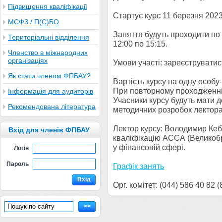
Підвищення кваліфікації
Стартує курс 11 березня 2023 
МСФЗ / П(С)БО
Заняття будуть проходити по в
Територіальні відділення
12:00 по 15:15.
Членство в міжнародних
організаціях
Умови участі: зареєструвати
Як стати членом ФПБАУ?
Вартість курсу на одну особу-
При повторному проходженні 
Інформація для аудиторів
Учасники курсу будуть мати д
Рекомендована література
методичних розробок лектора
Лектор курсу: Володимир Кеб
Вхід для членів ФПБАУ
кваліфікацію АССА (Великобр
у фінансовій сфері.
Логін
Пароль
Графік занять
Вхід
Орг. комітет: (044) 586 40 82 (
>>