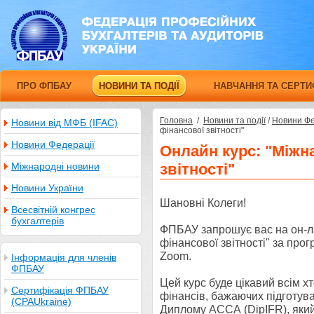
ПРО ФПБАУ
НОВИНИ ТА ПОДІЇ
НАВЧАННЯ ТА СЕРТИ
Головна
/
Новини та події
/
Новини Фе
Новини від МФБ (IFAC)
фінансової звітності"
Новини Федерації
Онлайн курс: "Міжн
Міжнародні новини
звітності"
Новини України
Шановні Колеги!
Всесвітній конгрес
бухгалтерів
ФПБАУ запрошує вас на он-ла
фінансової звітності" за про
Zoom.
Інформація для членів
ФПБАУ
Цей курс буде цікавий всім хт
Сертифікація ФПБАУ
фінансів, бажаючих підготува
(CPAUkraine)
Диплому АССА (DipIFR), яки