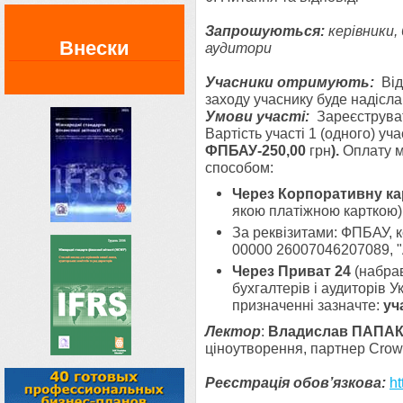
Запрошуються
:
керівники,
Внески
аудитори
Учасники отримують:
Віде
заходу учаснику буде надісла
Умови участі:
Зареєструват
Вартість участі 1 (одного) уч
ФПБАУ-250,00
грн
).
Оплату м
способом:
Через Корпоративну к
якою платіжною карткою)
За реквізитами: ФПБАУ,
00000 26007046207089, 
Через Приват 24
(набра
бухгалтерів і аудиторів У
призначенні зазначте:
уч
Лектор
:
Владислав ПАПАК
ціноутворення, партнер
Crow
Реєстрація обов’язкова:
ht