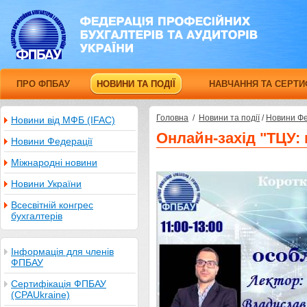
ПРО ФПБАУ
НОВИНИ ТА ПОДІЇ
НАВЧАННЯ ТА СЕРТИ
Головна
/
Новини та події
/
Новини Фе
Новини від МФБ (IFAC)
Онлайн-захід "ТЦУ:
Новини Федерації
Міжнародні новини
Новини України
Всесвітній конгрес
бухгалтерів
Інформація для членів
ФПБАУ
Сертифікація ФПБАУ
(CPAUkraine)