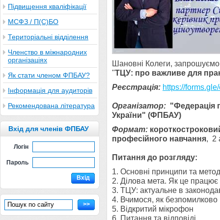
Підвищення кваліфікації
МСФЗ / П(С)БО
Територіальні відділення
Членство в міжнародних
організаціях
Шановні Колеги, запрошуємо
"
ТЦУ: про важливе для пра
Як стати членом ФПБАУ?
Реєстрація:
https://forms.
gl
Інформація для аудиторів
Організатор:
"Федерація п
Рекомендована література
України" (ФПБАУ)
Вхід для членів ФПБАУ
Формат:
короткостроков
професійного навчання
, 2
Логін
Питання до розгляду:
Пароль
1. Основні принципи та мето
Вхід
2. Ділова мета. Як це працює
3. ТЦУ: актуальне в законода
4. Вчимося, як безпомилково 
>>
5. Відкритий мікрофон
6. Питання та відповіді