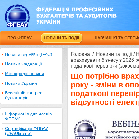
ПРО ФПБАУ
НОВИНИ ТА ПОДІЇ
НАВЧАННЯ ТА СЕРТИ
Головна
/
Новини та події
/
Н
Новини від МФБ (IFAC)
враховувати бізнесу з 2026 ро
Новини Федерації
податкові перевірки (зокрема,
Міжнародні новини
Що потрібно врах
Новини України
року - зміни в оп
податкові переві
Всесвітній конгрес
бухгалтерів
відсутності елект
Інформація для членів
ФПБАУ
Сертифікація ФПБАУ
(CPAUkraine)