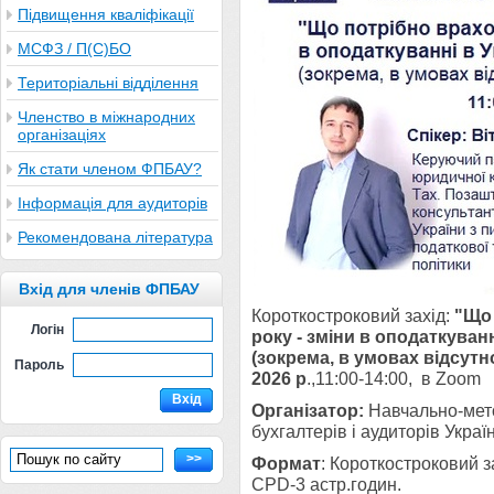
Підвищення кваліфікації
МСФЗ / П(С)БО
Територіальні відділення
Членство в міжнародних
організаціях
Як стати членом ФПБАУ?
Інформація для аудиторів
Рекомендована література
Вхід для членів ФПБАУ
Короткостроковий захід:
"Що 
Логін
року - зміни в оподаткуванн
(зокрема, в умовах відсутн
Пароль
2026 р
.,11:00-14:00, в Zoo
Вхід
Організатор:
Навчально-
мет
бухгалтерів і аудиторів Україн
>>
Формат
: Короткостроковий з
CPD-3 астр.годин.