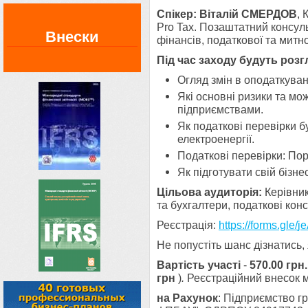
Спікер:
Віталій СМЕРДОВ
, 
Pro Tax. Позаштатний консуль
Внески
фінансів, податкової та митно
Під час заходу будуть розг
Огляд змін в оподаткуванн
Які основні ризики та мо
підприємствами.
Як податкові перевірки б
електроенергії.
Податкові перевірки: По
Як підготувати свій бізне
Цільова аудиторія:
Керівник
та бухгалтери, податкові кон
Реєстрація:
https://forms.gle/
j
Не попустіть шанс дізнатись,
Вартість участі
-
570.00 грн.
грн
)
.
Реєстраційний внесок 
на Рахунок
: Підприємство г