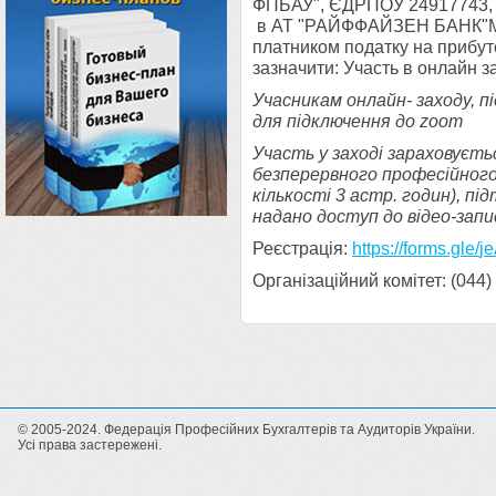
ФПБАУ", ЄДРПОУ 24917743, 
в АТ "РАЙФФАЙЗЕН БАНК"МФ
платником податку на прибуто
зазначити: Участь в онлайн за
Учасникам онлайн- заходу, п
для підключення до zoom
Участь у заході зараховуєть
безперервного професійног
кількості 3 астр. годин), п
надано доступ до відео-запи
Реєстрація:
https://forms.gle/
j
Організаційний комітет: (044)
© 2005-2024. Федерація Професійних Бухгалтерів та Аудиторів України.
Усі права застережені.